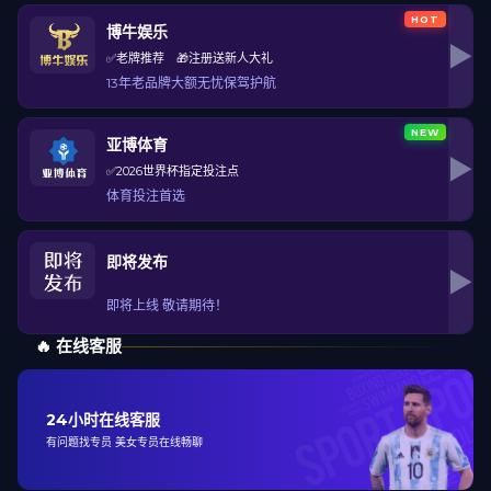
HOT
博牛娱乐
▶
✅老牌推荐 
🎁注册送新人大礼
13年老品牌大额无忧保驾护航
NEW
亚博体育
▶
✅2026世界杯指定投注点
体育投注首选
即将发布
▶
即将上线 敬请期待！
🔥 在线客服
24小时在线客服
有问题找专员 美女专员在线畅聊